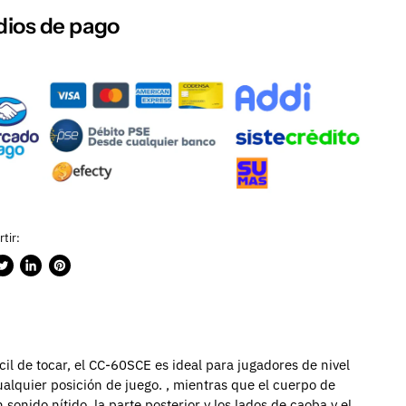
ios de pago
tir:
rtir
ublicar
Compartir
Guardar
n
en
en
ook
witter
LinkedIn
Pinterest
l de tocar, el CC-60SCE es ideal para jugadores de nivel
alquier posición de juego.
, mientras que el cuerpo de
nido nítido, la parte posterior y los lados de caoba y el