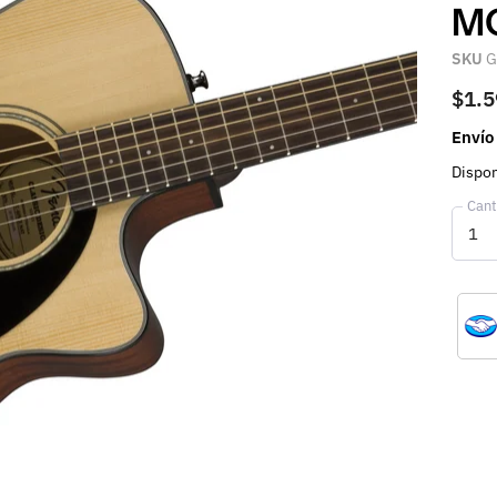
MO
SKU
G
$1.5
Envío
Dispon
Cant