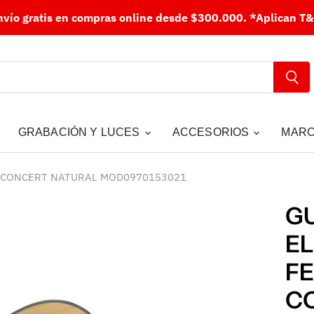
nvío gratis en compras online desde $300.000.
*Aplican T&
GRABACIÓN Y LUCES
ACCESORIOS
MAR
 CONCERT NATURAL MOD0970153021
G
E
F
C