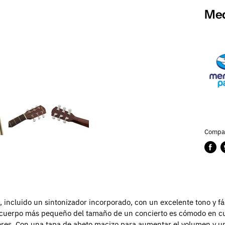
Med
Compar
Compa
P
en
e
Faceb
T
ncluido un sintonizador incorporado, con un excelente tono y fáci
 cuerpo más pequeño del tamaño de un concierto es cómodo en cu
ores.
Con una tapa de abeto macizo para aumentar el volumen y un so