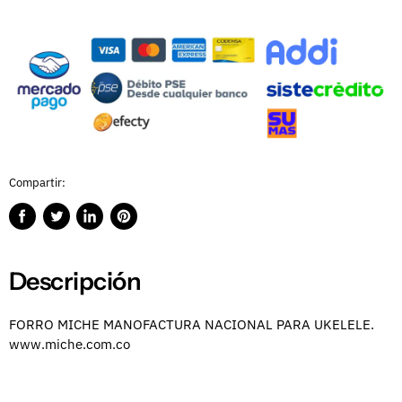
Compartir:
Compartir
Publicar
Compartir
Guardar
en
en
en
en
Facebook
Twitter
LinkedIn
Pinterest
Descripción
FORRO MICHE MANOFACTURA NACIONAL PARA UKELELE.
www.miche.com.co