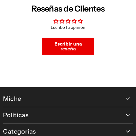
Reseñas de Clientes
Escribe tu opinión
Escribir una
reseña
Miche
Contáctanos
Políticas
Nuestras tiendas
Política de pagos en línea
Nuestras Marcas
Categorías
Política de Devolución, Retracto y Garantía