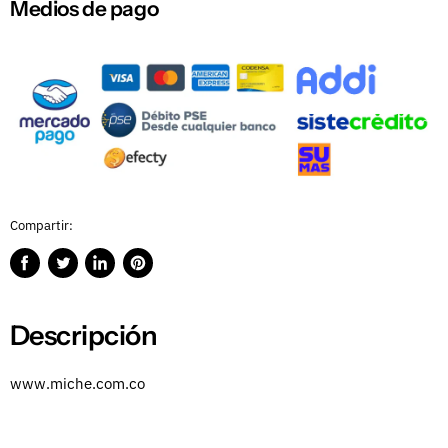
Medios de pago
Compartir:
Compartir
Publicar
Compartir
Guardar
en
en
en
en
Facebook
Twitter
LinkedIn
Pinterest
Descripción
www.miche.com.co