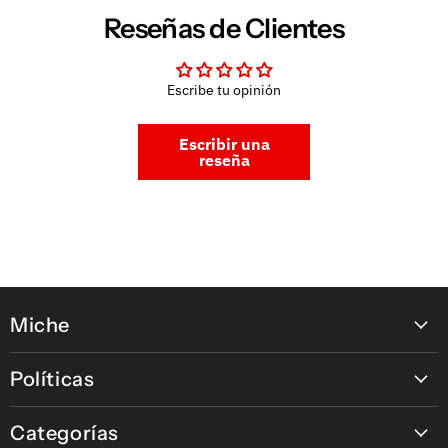
Reseñas de Clientes
Escribe tu opinión
Escribir una
reseña
Miche
Contáctanos
Políticas
Nuestras tiendas
Política de pagos en línea
Nuestras Marcas
Categorías
Política de Devolución, Retracto y Garantía