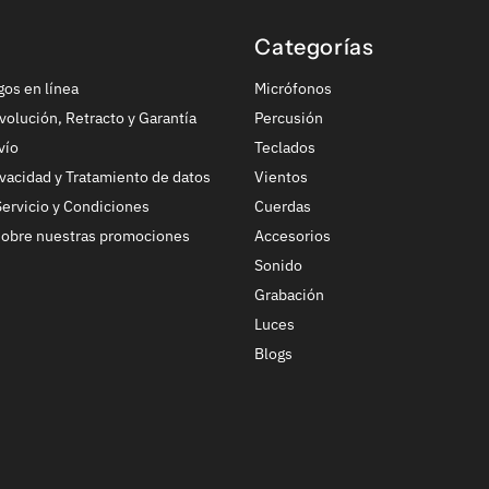
Categorías
gos en línea
Micrófonos
volución, Retracto y Garantía
Percusión
vío
Teclados
ivacidad y Tratamiento de datos
Vientos
ervicio y Condiciones
Cuerdas
sobre nuestras promociones
Accesorios
Sonido
Grabación
Luces
Blogs