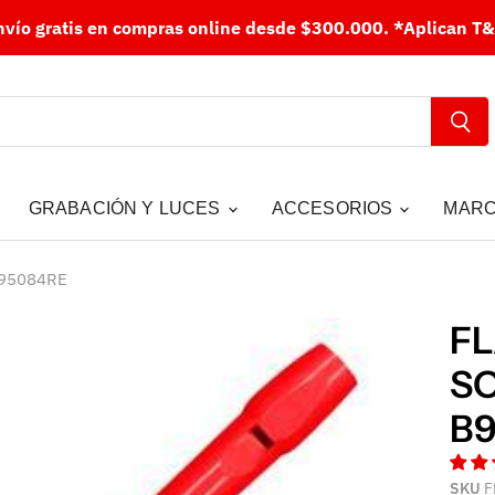
nvío gratis en compras online desde $300.000.
*Aplican T&
GRABACIÓN Y LUCES
ACCESORIOS
MAR
95084RE
FL
SO
B
SKU
F