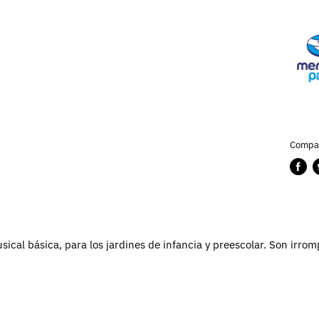
Compar
Compa
P
en
e
Faceb
T
cal básica, para los jardines de infancia y preescolar.
Son irromp