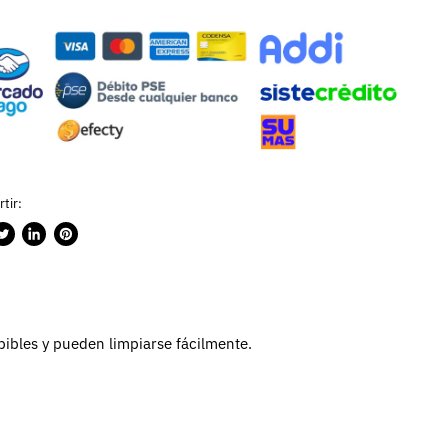
tir:
rtir
ublicar
Compartir
Guardar
n
en
en
ook
witter
LinkedIn
Pinterest
ibles y pueden limpiarse fácilmente.