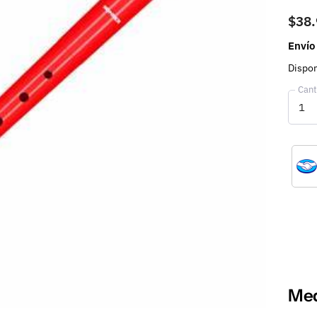
$38
Envío
Dispon
Cant
Med