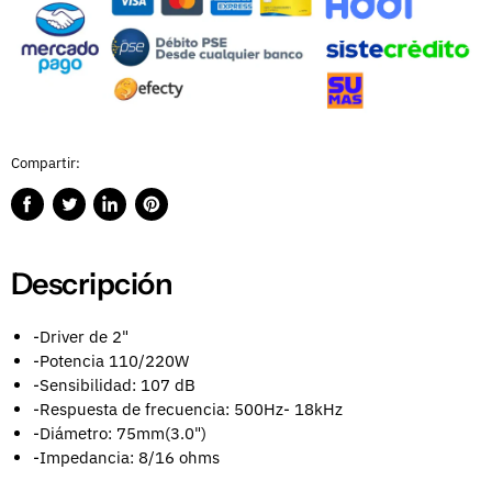
Compartir:
Compartir
Publicar
Compartir
Guardar
en
en
en
en
Facebook
Twitter
LinkedIn
Pinterest
Descripción
-Driver de 2"
-Potencia 110/220W
-Sensibilidad: 107 dB
-Respuesta de frecuencia: 500Hz- 18kHz
-Diámetro: 75mm(3.0")
-Impedancia: 8/16 ohms