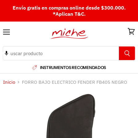
Envío gratis en compras online desde $300.000.
*Aplican T&C.
Menú
Ver
carri
INSTRUMENTOS RECOMENDADOS
Inicio
FORRO BAJO ELECTRICO FENDER FB405 NEGRO