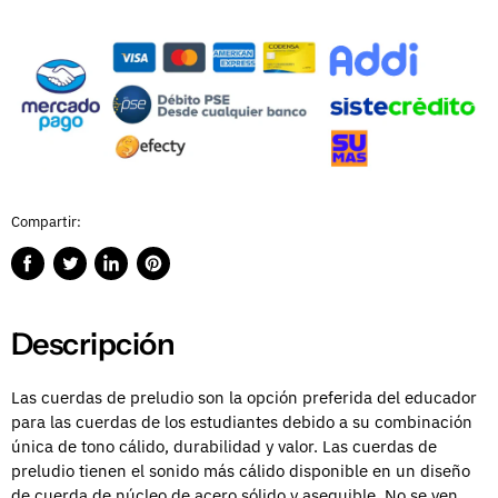
Compartir:
Compartir
Publicar
Compartir
Guardar
en
en
en
en
Facebook
Twitter
LinkedIn
Pinterest
Descripción
Las cuerdas de preludio son la opción preferida del educador
para las cuerdas de los estudiantes debido a su combinación
única de tono cálido, durabilidad y valor. Las cuerdas de
preludio tienen el sonido más cálido disponible en un diseño
de cuerda de núcleo de acero sólido y asequible. No se ven