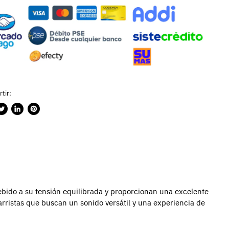
tir:
rtir
ublicar
Compartir
Guardar
n
en
en
ook
witter
LinkedIn
Pinterest
debido a su tensión equilibrada y proporcionan una excelente
arristas que buscan un sonido versátil y una experiencia de