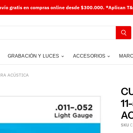
nvío gratis en compras online desde $300.000.
*Aplican T&
GRABACIÓN Y LUCES
ACCESORIOS
MAR
RRA ACÚSTICA
CU
11
A
SKU
C