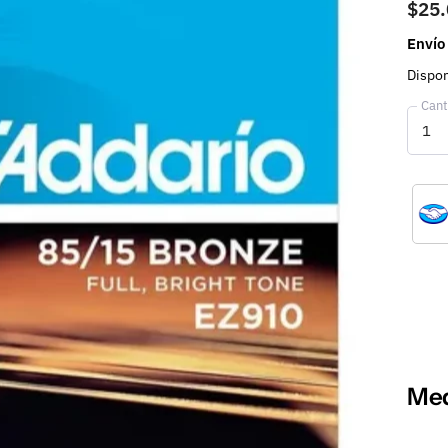
$25
Envío
Dispon
Cant
Med