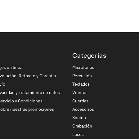
Categorías
gos en línea
Micrófonos
volución, Retracto y Garantía
Percusión
vío
Teclados
ivacidad y Tratamiento de datos
Vientos
ervicio y Condiciones
Cuerdas
sobre nuestras promociones
Accesorios
Sonido
Grabación
Luces