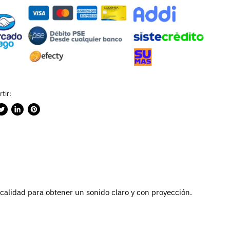
tir:
rtir
ublicar
Compartir
Guardar
n
en
en
ook
witter
LinkedIn
Pinterest
calidad para obtener un sonido claro y con proyección.