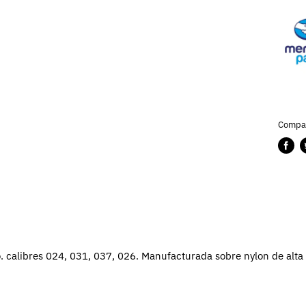
Compar
Compa
P
en
e
Faceb
T
calibres 024, 031, 037, 026. Manufacturada sobre nylon de alta 