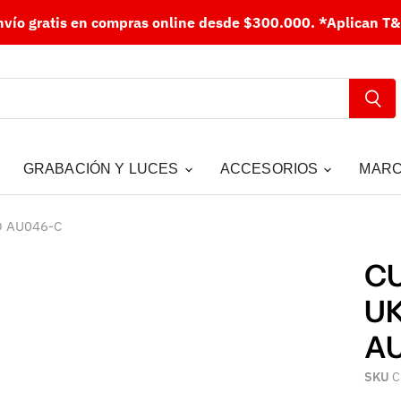
nvío gratis en compras online desde $300.000.
*Aplican T&
GRABACIÓN Y LUCES
ACCESORIOS
MAR
O AU046-C
CU
UK
A
SKU
C