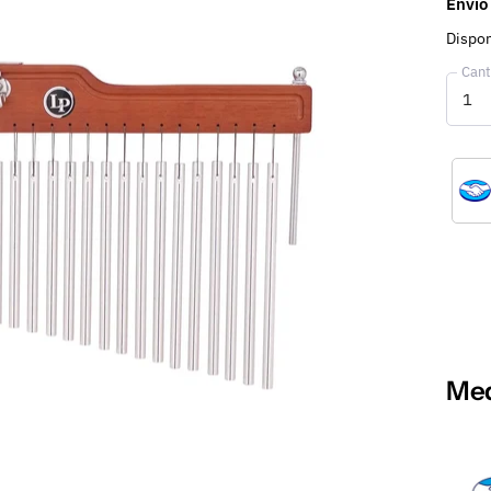
Envío
Dispon
Cant
Med