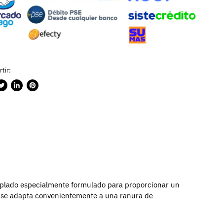
tir:
rtir
ublicar
Compartir
Guardar
n
en
en
ook
witter
LinkedIn
Pinterest
emplado especialmente formulado para proporcionar un
ue se adapta convenientemente a una ranura de