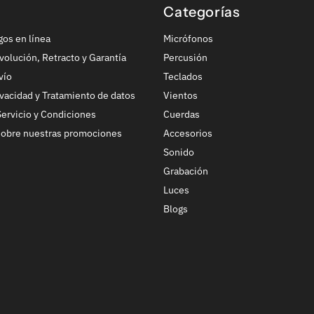
Categorías
gos en línea
Micrófonos
volución, Retracto y Garantía
Percusión
vío
Teclados
ivacidad y Tratamiento de datos
Vientos
ervicio y Condiciones
Cuerdas
sobre nuestras promociones
Accesorios
Sonido
Grabación
Luces
Blogs