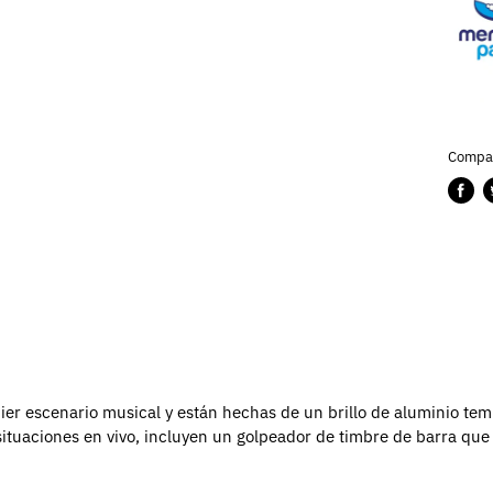
Compar
Compa
P
en
e
Faceb
T
er escenario musical y están hechas de un brillo de aluminio t
situaciones en vivo, incluyen un golpeador de timbre de barra q