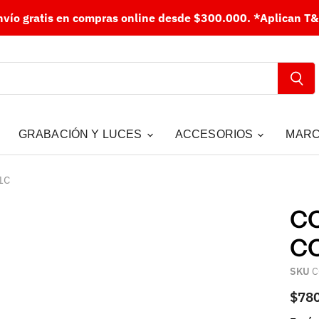
nvío gratis en compras online desde $300.000.
*Aplican T&
GRABACIÓN Y LUCES
ACCESORIOS
MAR
1C
CO
CO
SKU
C
$78