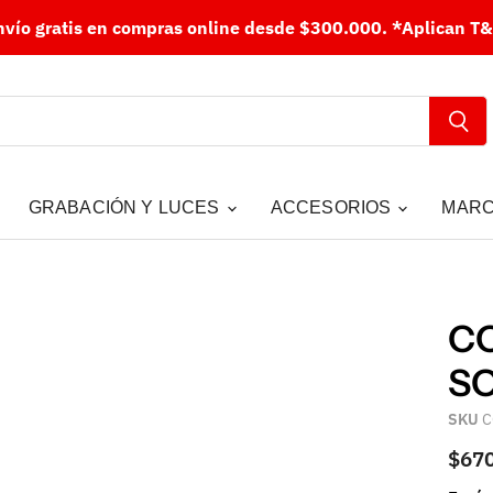
nvío gratis en compras online desde $300.000.
*Aplican T&
GRABACIÓN Y LUCES
ACCESORIOS
MAR
CO
SO
SKU
C
$67