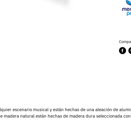
Compar
Compa
P
en
e
Faceb
T
lquier escenario musical y están hechas de una aleación de alum
de madera natural están hechas de madera dura seleccionada con