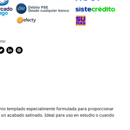
tir:
rtir
ublicar
Compartir
Guardar
n
en
en
ook
witter
LinkedIn
Pinterest
inio templado especialmente formulada para proporcionar
 un acabado satinado.
Ideal para uso en estudio o cuando