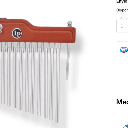
Envío
Dispon
Cant
Med