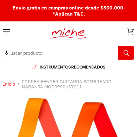
Envío gratis en compras online desde $300.000.
*Aplican T&C.
Menú
Ver
carri
INSTRUMENTOS RECOMENDADOS
CORREA FENDER GUITARRA SOMBREADO
Inicio
NARANJA MOD0990637211