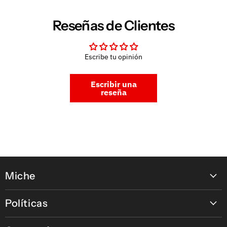
Reseñas de Clientes
Escribe tu opinión
Escribir una
reseña
Miche
Contáctanos
Políticas
Nuestras tiendas
Política de pagos en línea
Nuestras Marcas