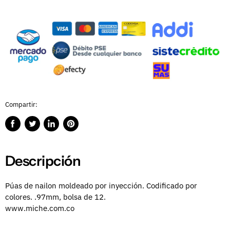
Compartir:
Compartir
Publicar
Compartir
Guardar
en
en
en
en
Facebook
Twitter
LinkedIn
Pinterest
Descripción
Púas de nailon moldeado por inyección.
Codificado por
colores.
.97mm, bolsa de 12.
www.miche.com.co