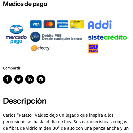
Medios de pago
Compartir:
Compartir
Publicar
Compartir
Guardar
en
en
en
en
Facebook
Twitter
LinkedIn
Pinterest
Descripción
Carlos “Patato” Valdez dejó un legado que inspira a los
percusionistas hasta el día de hoy.
Sus características congas
de fibra de vidrio miden 30" de alto con una panza ancha y un