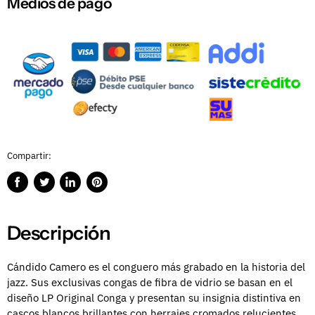
Medios de pago
Compartir:
Compartir
Publicar
Compartir
Guardar
en
en
en
en
Facebook
Twitter
LinkedIn
Pinterest
Descripción
Cándido Camero es el conguero más grabado en la historia del
jazz.
Sus exclusivas congas de fibra de vidrio se basan en el
diseño LP Original Conga y presentan su insignia distintiva en
cascos blancos brillantes con herrajes cromados relucientes.