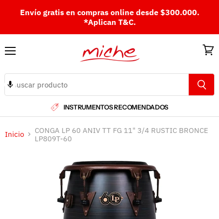
Envío gratis en compras online desde $300.000.
*Aplican T&C.
Menú
Ver
carri
INSTRUMENTOS RECOMENDADOS
CONGA LP 60 ANIV TT FG 11" 3/4 RUSTIC BRONCE
Inicio
LP809T-60