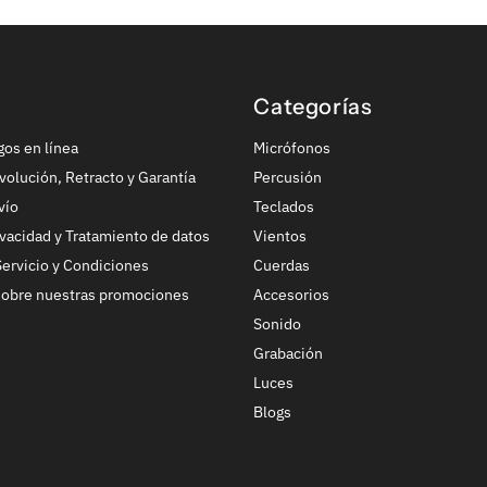
Categorías
gos en línea
Micrófonos
volución, Retracto y Garantía
Percusión
vío
Teclados
ivacidad y Tratamiento de datos
Vientos
ervicio y Condiciones
Cuerdas
sobre nuestras promociones
Accesorios
Sonido
Grabación
Luces
Blogs