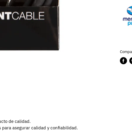
Compar
Compa
P
en
e
Faceb
T
ucto de calidad.
para asegurar calidad y confiabilidad.