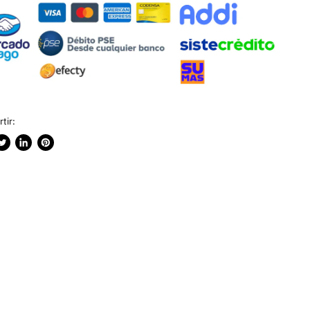
tir:
rtir
ublicar
Compartir
Guardar
n
en
en
ook
witter
LinkedIn
Pinterest