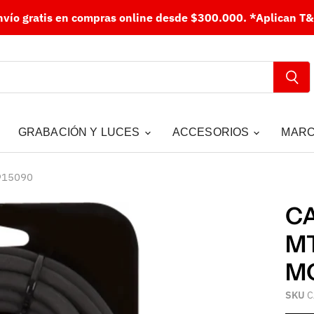
nvío gratis en compras online desde $300.000.
*Aplican T&
GRABACIÓN Y LUCES
ACCESORIOS
MAR
915090
CA
MT
M
SKU
C