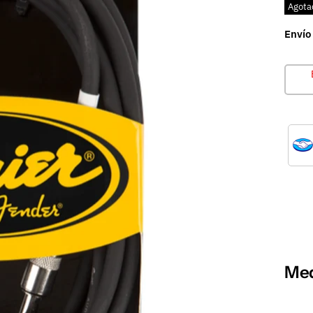
Agota
Envío
Med