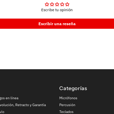
Escribe tu opinión
Escribir una reseña
Categorías
gos en línea
Micrófonos
volución, Retracto y Garantía
Percusión
vío
Teclados