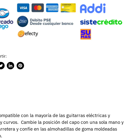
tir:
rtir
ublicar
Compartir
Guardar
n
en
en
ook
witter
LinkedIn
Pinterest
ompatible con la mayoría de las guitarras eléctricas y
 y curvos.
Cambie la posición del capo con una sola mano y
carretera y confíe en las almohadillas de goma moldeadas
o.