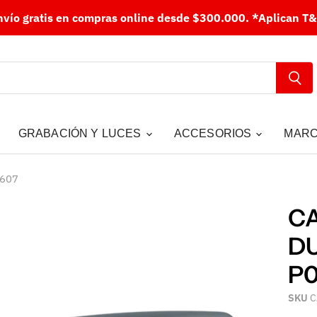
nvío gratis en compras online desde $300.000.
*Aplican T&
GRABACIÓN Y LUCES
ACCESORIOS
MAR
607
CA
D
P
SKU
C