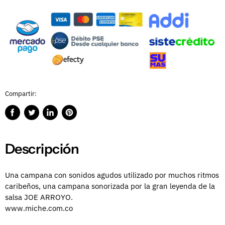
Compartir:
Compartir
Publicar
Compartir
Guardar
en
en
en
en
Facebook
Twitter
LinkedIn
Pinterest
Descripción
Una campana con sonidos agudos utilizado por muchos ritmos
caribeños, una campana sonorizada por la gran leyenda de la
salsa JOE ARROYO.
www.miche.com.co