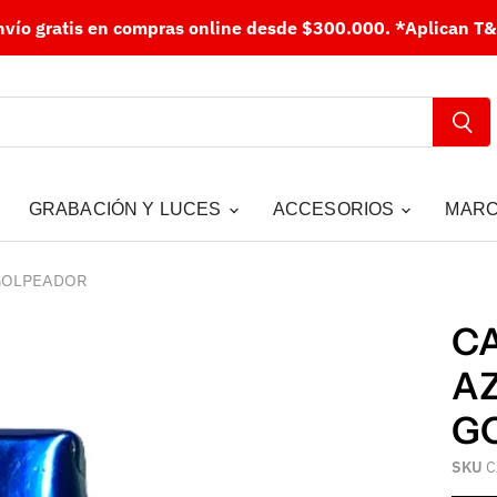
nvío gratis en compras online desde $300.000.
*Aplican T&
GRABACIÓN Y LUCES
ACCESORIOS
MAR
GOLPEADOR
C
AZ
G
SKU
C