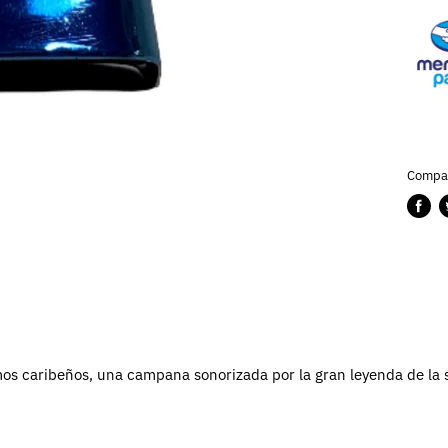
Compar
Compa
P
en
e
Faceb
T
os caribeños, una campana sonorizada por la gran leyenda de l