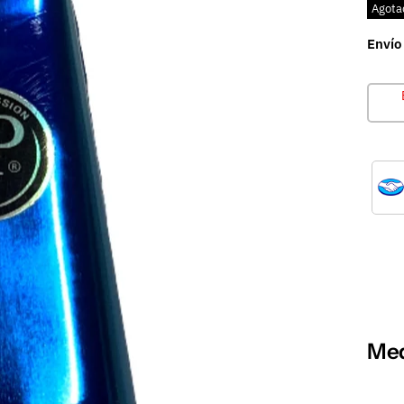
Agota
Envío
Med