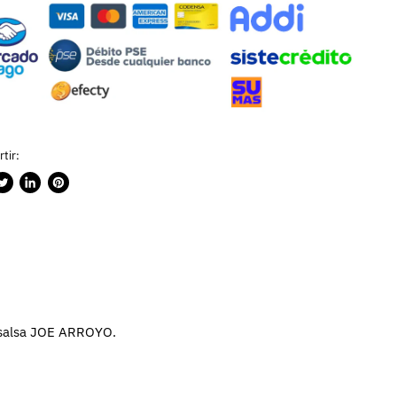
tir:
rtir
ublicar
Compartir
Guardar
n
en
en
ook
witter
LinkedIn
Pinterest
a salsa JOE ARROYO.