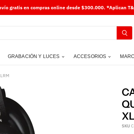
nvío gratis en compras online desde $300.000.
*Aplican T&
GRABACIÓN Y LUCES
ACCESORIOS
MAR
XLRM
C
QU
X
SKU
C