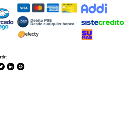
tir:
rtir
ublicar
Compartir
Guardar
n
en
en
ook
witter
LinkedIn
Pinterest