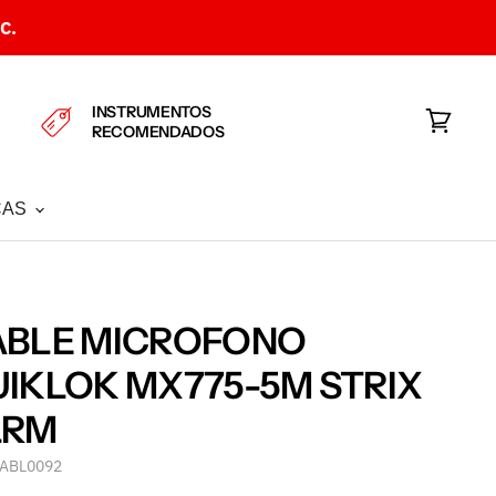
C.
INSTRUMENTOS
RECOMENDADOS
Ver
carrito
CAS
ABLE MICROFONO
IKLOK MX775-5M STRIX
LRM
ABL0092