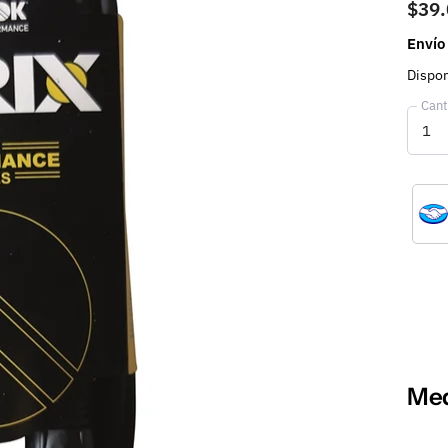
$39
Envío
Dispon
Cant
Med