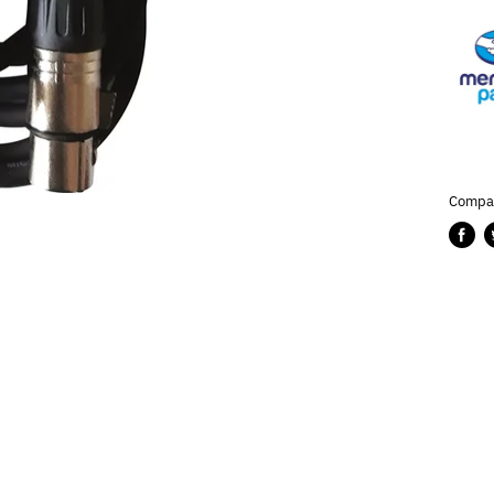
Compar
Compa
P
en
e
Faceb
T