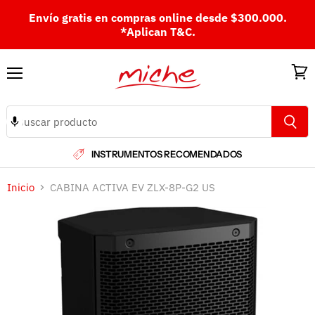
Envío gratis en compras online desde $300.000.
*Aplican T&C.
Menú
Ver
carri
INSTRUMENTOS RECOMENDADOS
Inicio
CABINA ACTIVA EV ZLX-8P-G2 US