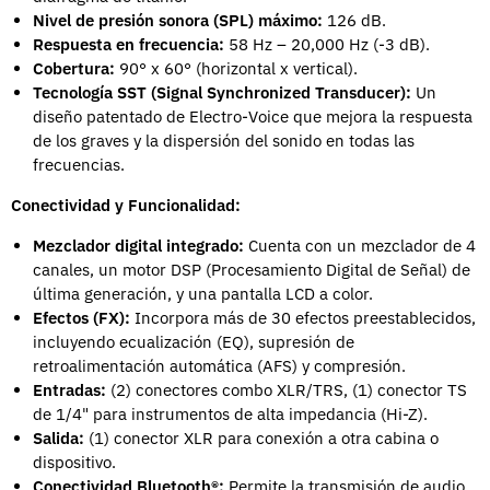
Nivel de presión sonora (SPL) máximo:
126 dB.
Respuesta en frecuencia:
58
Hz –
20
,
000
Hz (-3 dB).
Cobertura:
90
° x
60
° (horizontal x vertical).
Tecnología SST (Signal Synchronized Transducer):
Un
diseño patentado de Electro-Voice que mejora la respuesta
de los graves y la dispersión del sonido en todas las
frecuencias.
Conectividad y Funcionalidad:
Mezclador digital integrado:
Cuenta con un mezclador de 4
canales, un motor DSP (Procesamiento Digital de Señal) de
última generación, y una pantalla LCD a color.
Efectos (FX):
Incorpora más de 30 efectos preestablecidos,
incluyendo ecualización (EQ), supresión de
retroalimentación automática (AFS) y compresión.
Entradas:
(2) conectores combo XLR/TRS, (1) conector TS
de 1/4" para instrumentos de alta impedancia (Hi-Z).
Salida:
(1) conector XLR para conexión a otra cabina o
dispositivo.
Conectividad Bluetooth®:
Permite la transmisión de audio