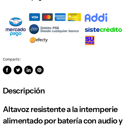
Compartir:
Compartir
Publicar
Compartir
Guardar
en
en
en
en
Facebook
Twitter
LinkedIn
Pinterest
Descripción
Altavoz resistente a la intemperie
alimentado por batería con audio y