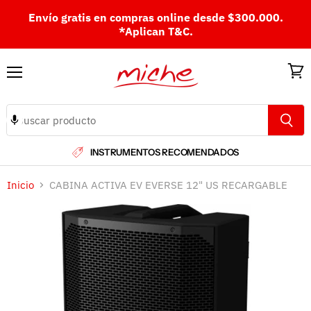
Envío gratis en compras online desde $300.000.
*Aplican T&C.
Menú
Ver
carri
INSTRUMENTOS RECOMENDADOS
Inicio
CABINA ACTIVA EV EVERSE 12" US RECARGABLE