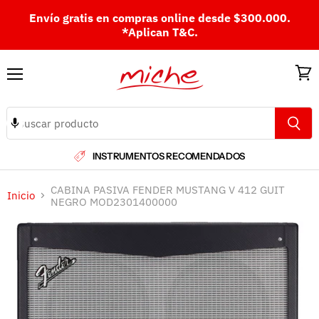
Envío gratis en compras online desde $300.000.
*Aplican T&C.
Menú
Ver
carri
INSTRUMENTOS RECOMENDADOS
CABINA PASIVA FENDER MUSTANG V 412 GUIT
Inicio
NEGRO MOD2301400000