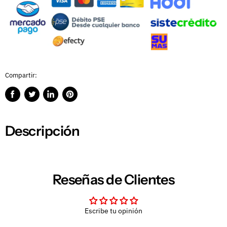
Compartir:
Compartir
Publicar
Compartir
Guardar
en
en
en
en
Facebook
Twitter
LinkedIn
Pinterest
Descripción
Reseñas de Clientes
Escribe tu opinión