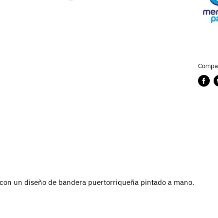
Compar
Compa
P
en
e
Faceb
T
 con un diseño de bandera puertorriqueña pintado a mano.