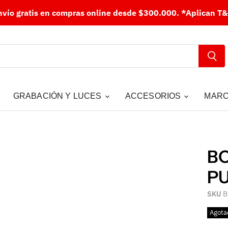
nvío gratis en compras online desde $300.000.
*Aplican T&
GRABACIÓN Y LUCES
ACCESORIOS
MAR
BO
PU
SKU
B
Agota