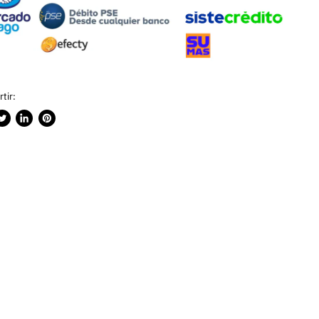
tir:
rtir
ublicar
Compartir
Guardar
n
en
en
ook
witter
LinkedIn
Pinterest