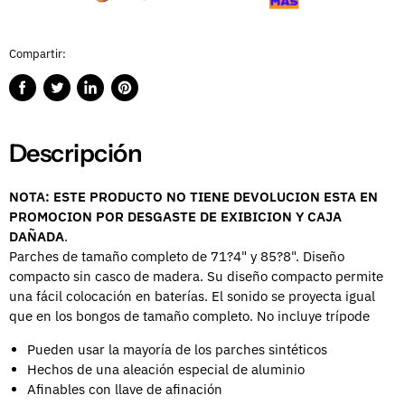
Compartir:
Compartir
Publicar
Compartir
Guardar
en
en
en
en
Facebook
Twitter
LinkedIn
Pinterest
Descripción
NOTA: ESTE PRODUCTO NO TIENE DEVOLUCION ESTA EN
PROMOCION POR DESGASTE DE EXIBICION Y CAJA
DAÑADA
.
Parches de tamaño completo de 71?4" y 85?8". Diseño
compacto sin casco de madera. Su diseño compacto permite
una fácil colocación en baterías. El sonido se proyecta igual
que en los bongos de tamaño completo. No incluye trípode
Pueden usar la mayoría de los parches sintéticos
Hechos de una aleación especial de aluminio
Afinables con llave de afinación