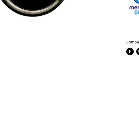
Compar
Compa
P
en
e
Faceb
T