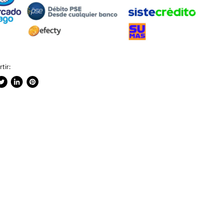
tir:
rtir
ublicar
Compartir
Guardar
n
en
en
ook
witter
LinkedIn
Pinterest