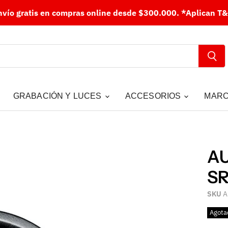
nvío gratis en compras online desde $300.000.
*Aplican T&
GRABACIÓN Y LUCES
ACCESORIOS
MAR
A
SR
SKU
A
Agota