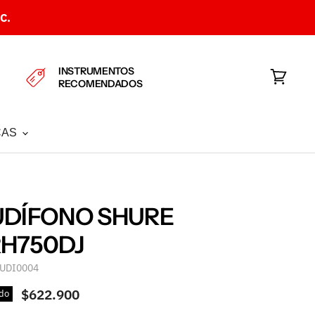
C.
INSTRUMENTOS
RECOMENDADOS
Ver
carrito
CAS
UDÍFONO SHURE
H750DJ
UDI0004
$622.900
do