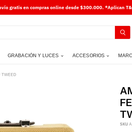
nvío gratis en compras online desde $300.000.
*Aplican T&
GRABACIÓN Y LUCES
ACCESORIOS
MAR
P TWEED
AM
FE
T
SKU
A