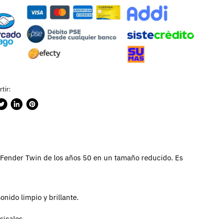
tir:
rtir
ublicar
Compartir
Guardar
n
en
en
ook
witter
LinkedIn
Pinterest
un Fender Twin de los años 50 en un tamaño reducido. Es
nido limpio y brillante.
sicales.