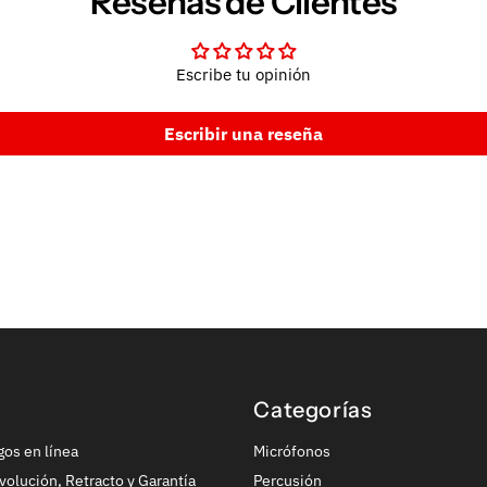
Reseñas de Clientes
Escribe tu opinión
Escribir una reseña
Categorías
gos en línea
Micrófonos
volución, Retracto y Garantía
Percusión