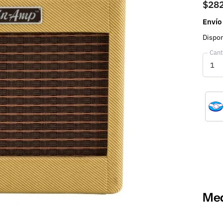
$28
Envío
Dispon
Cant
Med