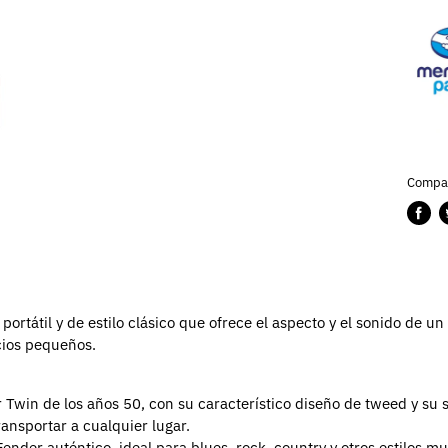
Compar
Compa
P
en
e
Faceb
T
portátil y de estilo clásico que ofrece el aspecto y el sonido de 
acios pequeños.
Twin de los años 50, con su característico diseño de tweed y su so
ansportar a cualquier lugar.
nder auténtico, ideal para blues, rock, country y otros estilos mu