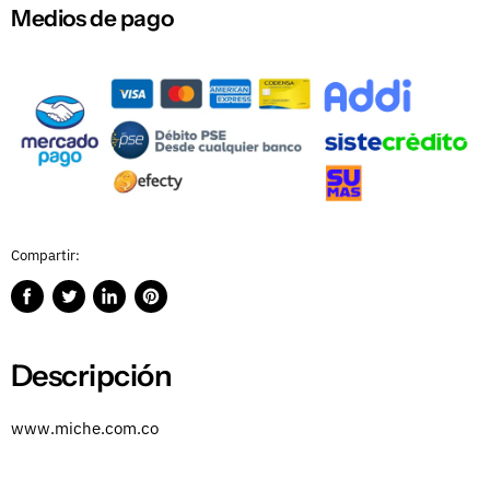
Medios de pago
Compartir:
Compartir
Publicar
Compartir
Guardar
en
en
en
en
Facebook
Twitter
LinkedIn
Pinterest
Descripción
www.miche.com.co