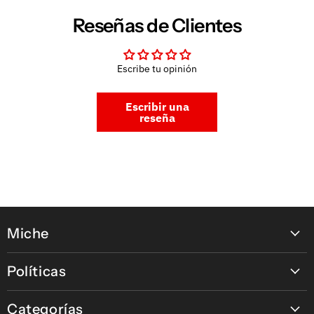
Reseñas de Clientes
Escribe tu opinión
Escribir una
reseña
Miche
Contáctanos
Políticas
Nuestras tiendas
Política de pagos en línea
Nuestras Marcas
Categorías