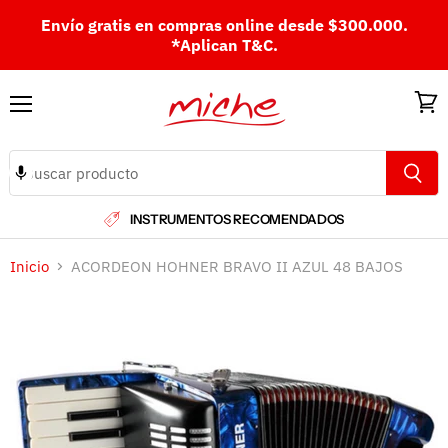
Envío gratis en compras online desde $300.000.
*Aplican T&C.
Menú
Ver
carri
INSTRUMENTOS RECOMENDADOS
Inicio
ACORDEON HOHNER BRAVO II AZUL 48 BAJOS