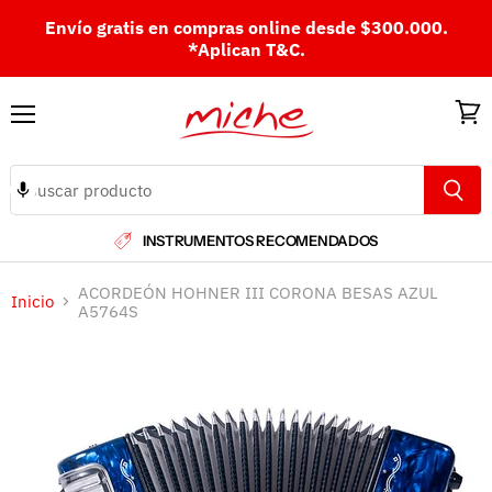
Envío gratis en compras online desde $300.000.
*Aplican T&C.
Menú
Ver
carri
INSTRUMENTOS RECOMENDADOS
ACORDEÓN HOHNER III CORONA BESAS AZUL
Inicio
A5764S