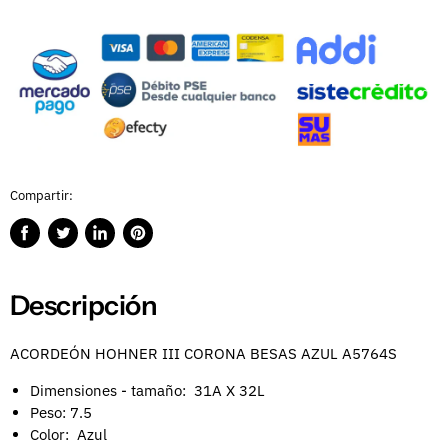
Compartir:
Compartir
Publicar
Compartir
Guardar
en
en
en
en
Facebook
Twitter
LinkedIn
Pinterest
Descripción
ACORDEÓN HOHNER III CORONA BESAS AZUL A5764S
Dimensiones - tamaño: 31A X 32L
Peso: 7.5
Color: Azul