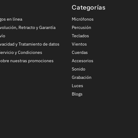
Categorías
gos en línea
Micrófonos
volución, Retracto y Garantía
Percusión
vío
Teclados
ivacidad y Tratamiento de datos
Vientos
ervicio y Condiciones
Cuerdas
sobre nuestras promociones
Accesorios
Sonido
Grabación
Luces
Blogs