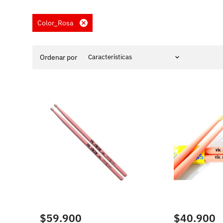
Color_Rosa
Eliminar
filtro
Ordenar por
$59.900
$40.900