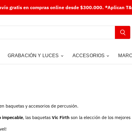
nvío gratis en compras online desde $300.000.
*Aplican T&
GRABACIÓN Y LUCES
ACCESORIOS
MAR
r en baquetas y accesorios de percusión.
o impecable
, las baquetas
Vic Firth
son la elección de los mejores
vel!