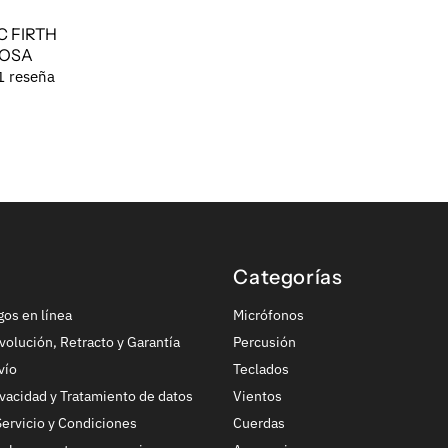
C FIRTH
ROSA
1 reseña
Categorías
gos en línea
Micrófonos
volución, Retracto y Garantía
Percusión
vío
Teclados
ivacidad y Tratamiento de datos
Vientos
ervicio y Condiciones
Cuerdas