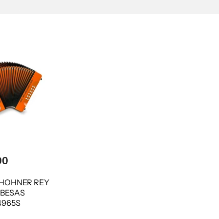
00
HOHNER REY
 BESAS
4965S