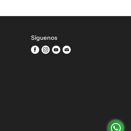
Síguenos
Encuéntrenos
Encuéntrenos
Encuéntrenos
Encuéntrenos
en
en
en
en
Facebook
Instagram
Youtube
Correo
electrónico