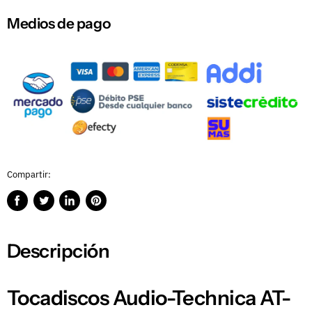
Medios de pago
Compartir:
Compartir
Publicar
Compartir
Guardar
en
en
en
en
Facebook
Twitter
LinkedIn
Pinterest
Descripción
Tocadiscos Audio-Technica AT-