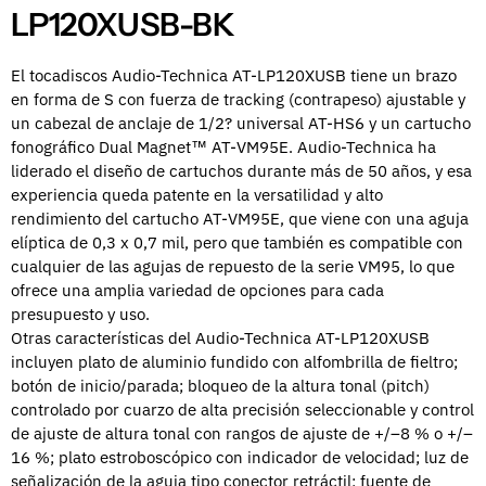
LP120XUSB-BK
El tocadiscos Audio-Technica AT-LP120XUSB tiene un brazo
en forma de S con fuerza de tracking (contrapeso) ajustable y
un cabezal de anclaje de 1/2? universal AT-HS6 y un cartucho
fonográfico Dual Magnet™ AT-VM95E. Audio-Technica ha
liderado el diseño de cartuchos durante más de 50 años, y esa
experiencia queda patente en la versatilidad y alto
rendimiento del cartucho AT-VM95E, que viene con una aguja
elíptica de 0,3 x 0,7 mil, pero que también es compatible con
cualquier de las agujas de repuesto de la serie VM95, lo que
ofrece una amplia variedad de opciones para cada
presupuesto y uso.
Otras características del Audio-Technica AT-LP120XUSB
incluyen plato de aluminio fundido con alfombrilla de fieltro;
botón de inicio/parada; bloqueo de la altura tonal (pitch)
controlado por cuarzo de alta precisión seleccionable y control
de ajuste de altura tonal con rangos de ajuste de +/–8 % o +/–
16 %; plato estroboscópico con indicador de velocidad; luz de
señalización de la aguja tipo conector retráctil; fuente de