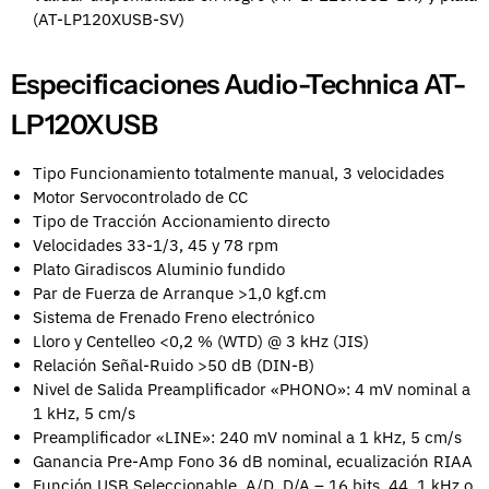
(AT-LP120XUSB-SV)
Especificaciones Audio-Technica AT-
LP120XUSB
Tipo Funcionamiento totalmente manual, 3 velocidades
Motor Servocontrolado de CC
Tipo de Tracción Accionamiento directo
Velocidades 33-1/3, 45 y 78 rpm
Plato Giradiscos Aluminio fundido
Par de Fuerza de Arranque >1,0 kgf.cm
Sistema de Frenado Freno electrónico
Lloro y Centelleo <0,2 % (WTD) @ 3 kHz (JIS)
Relación Señal-Ruido >50 dB (DIN-B)
Nivel de Salida Preamplificador «PHONO»: 4 mV nominal a
1 kHz, 5 cm/s
Preamplificador «LINE»: 240 mV nominal a 1 kHz, 5 cm/s
Ganancia Pre-Amp Fono 36 dB nominal, ecualización RIAA
Función USB Seleccionable, A/D, D/A – 16 bits, 44, 1 kHz o