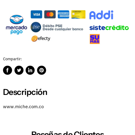
Compartir:
Compartir
Publicar
Compartir
Guardar
en
en
en
en
Facebook
Twitter
LinkedIn
Pinterest
Descripción
www.miche.com.co
Reseñas de Clientes