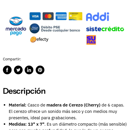
Compartir:
Compartir
Publicar
Compartir
Guardar
en
en
en
en
Facebook
Twitter
LinkedIn
Pinterest
Descripción
Material:
Casco de
madera de Cerezo (Cherry)
de 6 capas.
El cerezo ofrece un sonido más seco y con medios muy
presentes, ideal para grabaciones.
Medidas:
13" x 7"
. Es un diámetro compacto (más sensible)