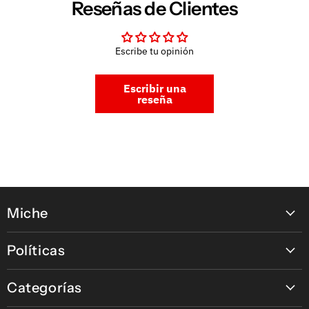
Reseñas de Clientes
Escribe tu opinión
Escribir una
reseña
Miche
Contáctanos
Políticas
Nuestras tiendas
Política de pagos en línea
Nuestras Marcas
Categorías
Política de Devolución, Retracto y Garantía