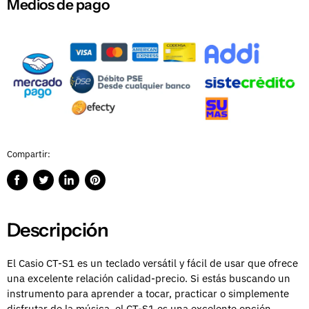
Medios de pago
Compartir:
Compartir
Publicar
Compartir
Guardar
en
en
en
en
Facebook
Twitter
LinkedIn
Pinterest
Descripción
El Casio CT-S1 es un teclado versátil y fácil de usar que ofrece
una excelente relación calidad-precio. Si estás buscando un
instrumento para aprender a tocar, practicar o simplemente
disfrutar de la música, el CT-S1 es una excelente opción.