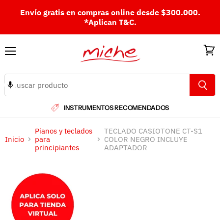
Envío gratis en compras online desde $300.000.
*Aplican T&C.
Menú
Ver
carri
INSTRUMENTOS RECOMENDADOS
Pianos y teclados
TECLADO CASIOTONE CT-S1
Inicio
para
COLOR NEGRO INCLUYE
principiantes
ADAPTADOR