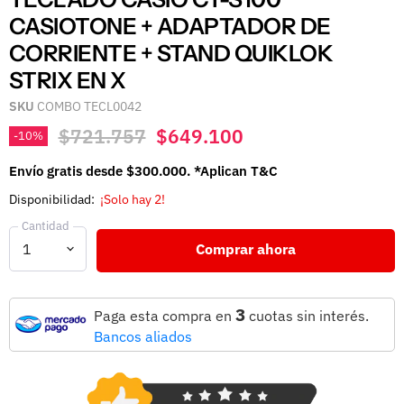
CASIOTONE + ADAPTADOR DE
CORRIENTE + STAND QUIKLOK
STRIX EN X
SKU
COMBO TECL0042
Precio original
Precio actual
$721.757
$649.100
-
10
%
Envío gratis desde $300.000. *Aplican T&C
Disponibilidad:
¡Solo hay 2!
Cantidad
Comprar ahora
3
Paga esta compra en
cuotas sin interés.
Bancos aliados