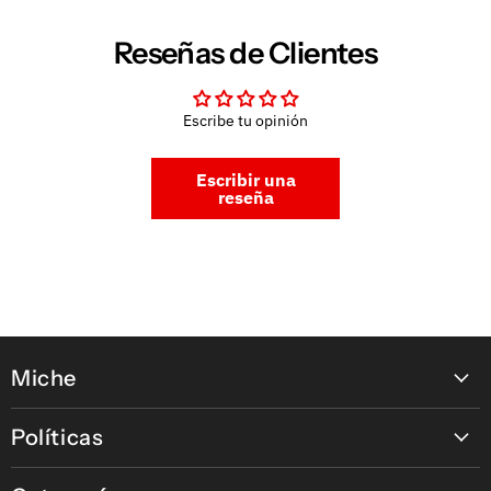
Reseñas de Clientes
Escribe tu opinión
Escribir una
reseña
Miche
Contáctanos
Políticas
Nuestras tiendas
Política de pagos en línea
Nuestras Marcas