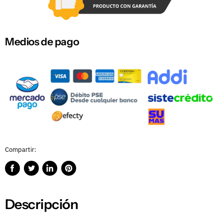
Medios de pago
Compartir:
Compartir
Publicar
Compartir
Guardar
en
en
en
en
Facebook
Twitter
LinkedIn
Pinterest
Descripción