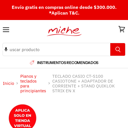
Envío gratis en compras online desde $300.000.
*Aplican T&C.
Menú
Ver
carri
INSTRUMENTOS RECOMENDADOS
Pianos y
TECLADO CASIO CT-S100
teclados
CASIOTONE + ADAPTADOR DE
Inicio
para
CORRIENTE + STAND QUIKLOK
principiantes
STRIX EN X