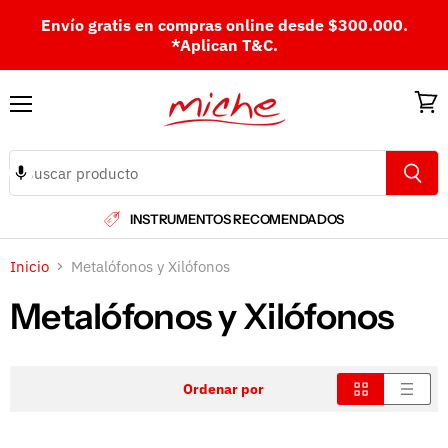
Envío gratis en compras online desde $300.000.
*Aplican T&C.
Menú
Ver
carri
INSTRUMENTOS RECOMENDADOS
Inicio
Metalófonos y Xilófonos
Metalófonos y Xilófonos
Ordenar por