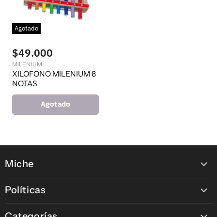
Agotado
$49.000
MILENIUM
XILOFONO MILENIUM 8
NOTAS
Agotado
Miche
Contáctanos
Políticas
Nuestras tiendas
Política de pagos en línea
Nuestras Marcas
Categorías