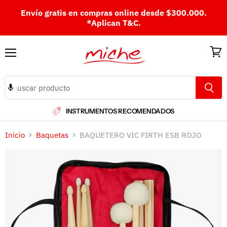
Envío gratis en compras online desde $300.000.
*Aplican T&C.
Menú
Ver
carri
INSTRUMENTOS RECOMENDADOS
Inicio
Baquetas
BAQUETERO VIC FIRTH ESB ROJO