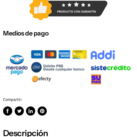
Medios de pago
Compartir:
Compartir
Publicar
Compartir
Guardar
en
en
en
en
Facebook
Twitter
LinkedIn
Pinterest
Descripción