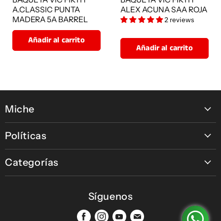
A.CLASSIC PUNTA
ALEX ACUNA SAA ROJA
MADERA 5A BARREL
2 reviews
Añadir al carrito
Añadir al carrito
Miche
2
Contáctanos
Políticas
Nuestras tiendas
Política de pagos en línea
Nuestras Marcas
Categorías
Política de Devolución, Retracto y Garantía
Micrófonos
Política de Envío
Síguenos
Percusión
Política de Privacidad y Tratamiento de datos
Teclados
Terminos de Servicio y Condiciones
Encuéntrenos
Encuéntrenos
Encuéntrenos
Encuéntrenos