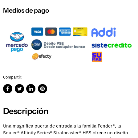
Medios de pago
Compartir:
Compartir
Publicar
Compartir
Guardar
en
en
en
en
Facebook
Twitter
LinkedIn
Pinterest
Descripción
Una magnífica puerta de entrada a la familia Fender®, la
Squier® Affinity Series® Stratocaster® HSS ofrece un diseño