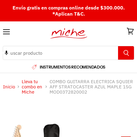
Envío gratis en compras online desde $300.000.
*Aplican T&C.
Menú
Ver
carri
INSTRUMENTOS RECOMENDADOS
Lleva tu
COMBO GUITARRA ELECTRICA SQUIER
Inicio
combo en
AFF STRATOCASTER AZUL MAPLE 15G
Miche
MOD0372820002