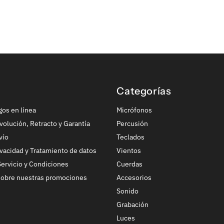
Categorías
gos en línea
Micrófonos
volución, Retracto y Garantía
Percusión
vío
Teclados
ivacidad y Tratamiento de datos
Vientos
ervicio y Condiciones
Cuerdas
sobre nuestras promociones
Accesorios
Sonido
Grabación
Luces