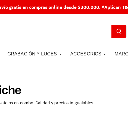
nvío gratis en compras online desde $300.000.
*Aplican T&
GRABACIÓN Y LUCES
ACCESORIOS
MAR
iche
vatelos en combo. Calidad y precios inigualables.