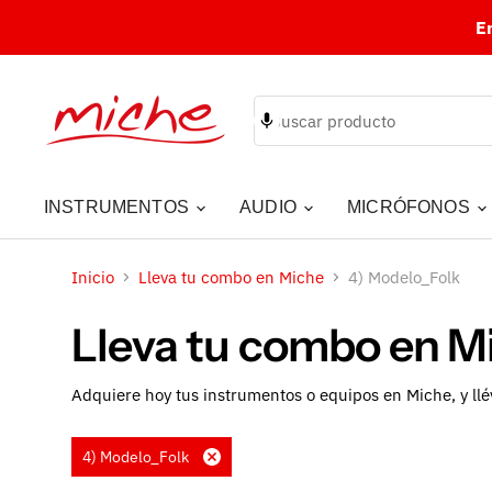
E
INSTRUMENTOS
AUDIO
MICRÓFONOS
Inicio
Lleva tu combo en Miche
4) Modelo_Folk
Lleva tu combo en M
Adquiere hoy tus instrumentos o equipos en Miche, y llé
4) Modelo_Folk
Eliminar
filtro