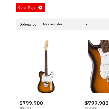
Color_Rojo
Eliminar
filtro
Ordenar por
$799.900
$799.900
FENDER
FENDER