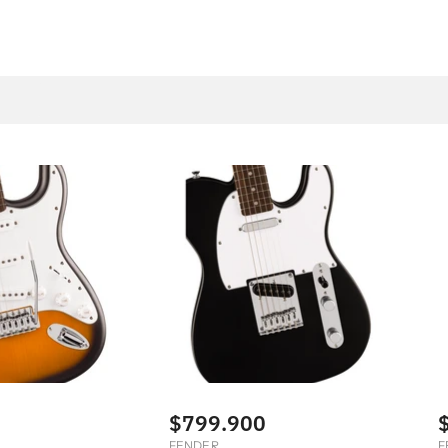
$799.900
FENDER
F