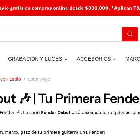
nvío gratis en compras online desde $300.000.
*Aplican T&
GRABACIÓN Y LUCES
ACCESORIOS
MAR
con Estilo
Color_Rojo
ut 🎶 | Tu Primera Fender
Fender 🎸. La serie
Fender Debut
está diseñada para quienes sueñ
trumento. ¡Haz de tu primera guitarra una Fender!