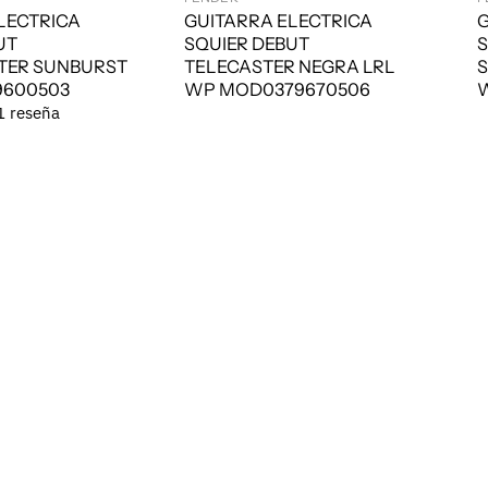
LECTRICA
GUITARRA ELECTRICA
G
UT
SQUIER DEBUT
S
TER SUNBURST
TELECASTER NEGRA LRL
S
9600503
WP MOD0379670506
1 reseña