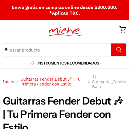
Envío gratis en compras online desde $300.000.
*Aplican T&C.
Menú
Ver
carri
INSTRUMENTOS RECOMENDADOS
1)
Guitarras Fender Debut 🎶 | Tu
Inicio
Categoría_Combo
Primera Fender con Estilo
Bajo
Guitarras Fender Debut 🎶
| Tu Primera Fender con
Estilo