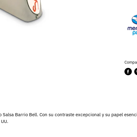
Compar
Compa
P
en
e
Faceb
T
 Salsa Barrio Bell. Con su contraste excepcional y su papel esenci
 UU.