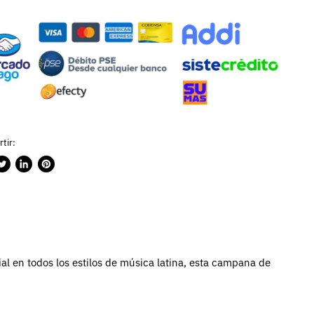
tir:
rtir
ublicar
Compartir
Guardar
n
en
en
ook
witter
LinkedIn
Pinterest
al en todos los estilos de música latina, esta campana de