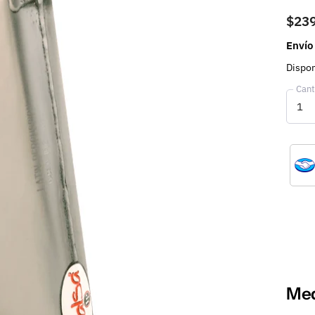
$23
Envío
Dispon
Cant
Med