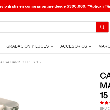
nvío gratis en compras online desde $300.000.
*Aplican T&
GRABACIÓN Y LUCES
ACCESORIOS
MAR
ALSA BARRIO LP ES-15
CA
MA
15
SKU
C