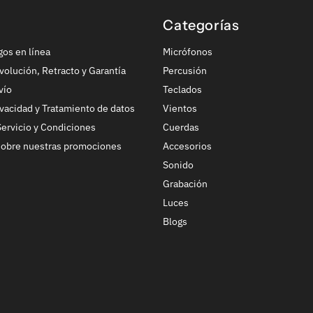
Categorías
gos en línea
Micrófonos
volución, Retracto y Garantía
Percusión
vío
Teclados
ivacidad y Tratamiento de datos
Vientos
ervicio y Condiciones
Cuerdas
sobre nuestras promociones
Accesorios
Sonido
Grabación
Luces
Blogs