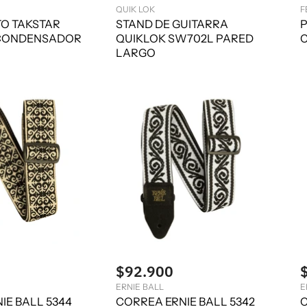
QUIK LOK
F
O TAKSTAR
STAND DE GUITARRA
P
 CONDENSADOR
QUIKLOK SW702L PARED
C
LARGO
$92.900
ERNIE BALL
E
IE BALL 5344
CORREA ERNIE BALL 5342
C