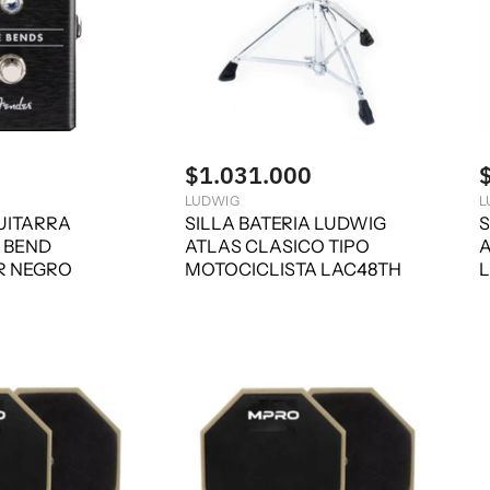
$1.031.000
LUDWIG
L
UITARRA
SILLA BATERIA LUDWIG
S
 BEND
ATLAS CLASICO TIPO
A
 NEGRO
MOTOCICLISTA LAC48TH