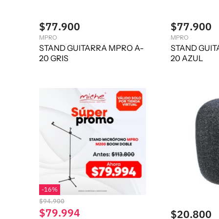
$77.900
$77.900
MPRO
MPRO
STAND GUITARRA MPRO A-
STAND GUIT
20 GRIS
20 AZUL
-
16
%
P
$94.900
r
P
$79.994
$20.800
e