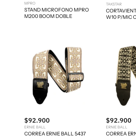
r
MPRO
c
TAKSTAR
e
STAND MICROFONO MPRO
i
CORTAVIENT
o
c
M200 BOOM DOBLE
W10 P/MIC
o
i
r
o
i
g
a
i
c
n
t
a
l
u
a
l
$92.900
$92.900
ERNIE BALL
ERNIE BALL
CORREA ERNIE BALL 5437
CORREA ERN