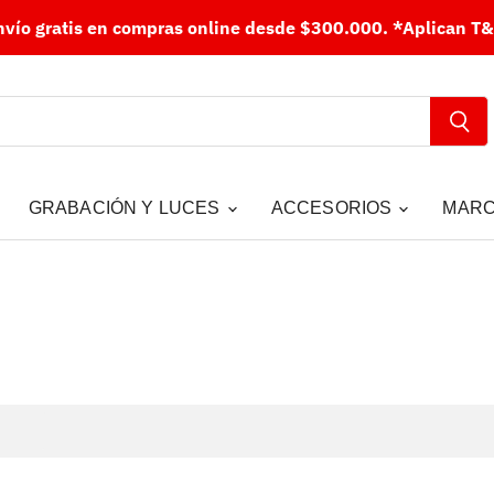
nvío gratis en compras online desde $300.000.
*Aplican T&
GRABACIÓN Y LUCES
ACCESORIOS
MAR