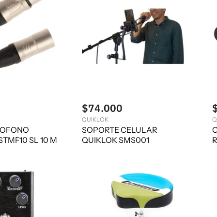
$74.000
QUIKLOK
Q
ROFONO
SOPORTE CELULAR
C
TMF10 SL 10 M
QUIKLOK SMS001
R