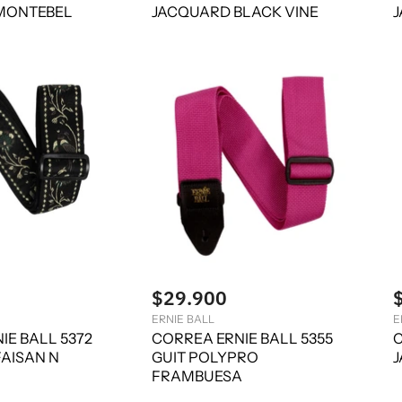
MONTEBEL
JACQUARD BLACK VINE
J
$29.900
ERNIE BALL
E
IE BALL 5372
CORREA ERNIE BALL 5355
C
AISAN N
GUIT POLYPRO
J
FRAMBUESA