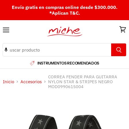
Envío gratis en compras online desde $300.000.
*Aplican T&C.
Menú
Ver
carri
INSTRUMENTOS RECOMENDADOS
CORREA FENDER PARA GUITARRA
Inicio
Accesorios
NYLON STAR & STRIPES NEGRO
MOD0990615004